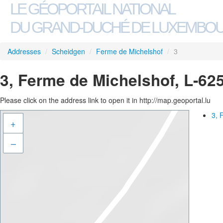
LE GÉOPORTAIL NATIONAL
DU GRAND-DUCHÉ DE LUXEMBO
Addresses
/
Scheidgen
/
Ferme de Michelshof
/
3
3, Ferme de Michelshof, L-62
Please click on the address link to open it in http://map.geoportal.lu
3, 
+
–