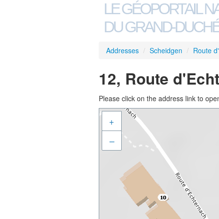
LE GÉOPORTAIL N
DU GRAND-DUCHÉ
Addresses
/
Scheidgen
/
Route d
12, Route d'Ech
Please click on the address link to open
+
–