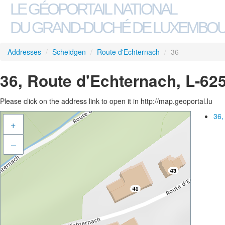
LE GÉOPORTAIL NATIONAL
DU GRAND-DUCHÉ DE LUXEMBO
Addresses
/
Scheidgen
/
Route d'Echternach
/
36
36, Route d'Echternach, L-62
Please click on the address link to open it in http://map.geoportal.lu
36,
+
–