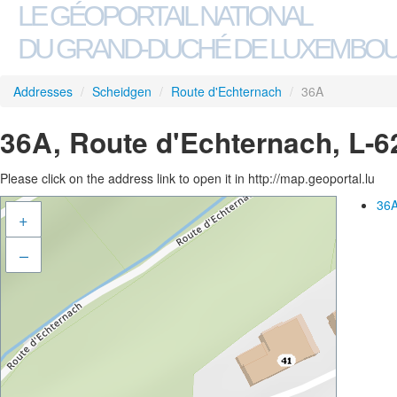
LE GÉOPORTAIL NATIONAL
DU GRAND-DUCHÉ DE LUXEMBO
Addresses
/
Scheidgen
/
Route d'Echternach
/
36A
36A, Route d'Echternach, L-
Please click on the address link to open it in http://map.geoportal.lu
36A
+
–