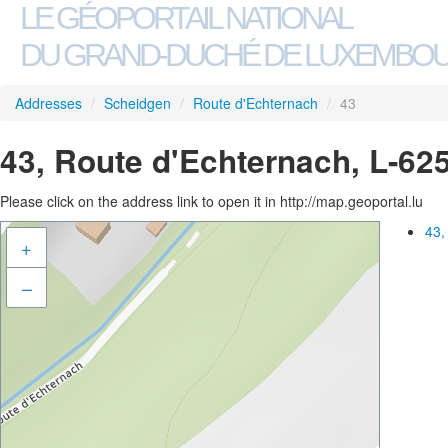
LE GÉOPORTAIL NATIONAL
DU GRAND-DUCHÉ DE LUXEMBO
Addresses
/
Scheidgen
/
Route d'Echternach
/
43
43, Route d'Echternach, L-62
Please click on the address link to open it in http://map.geoportal.lu
43,
+
–