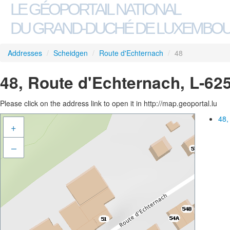
LE GÉOPORTAIL NATIONAL
DU GRAND-DUCHÉ DE LUXEMBO
Addresses
/
Scheidgen
/
Route d'Echternach
/
48
48, Route d'Echternach, L-62
Please click on the address link to open it in http://map.geoportal.lu
48,
+
–