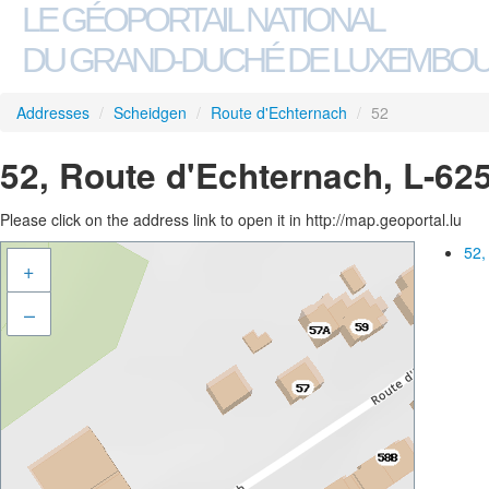
LE GÉOPORTAIL NATIONAL
DU GRAND-DUCHÉ DE LUXEMBO
Addresses
/
Scheidgen
/
Route d'Echternach
/
52
52, Route d'Echternach, L-62
Please click on the address link to open it in http://map.geoportal.lu
52,
+
–