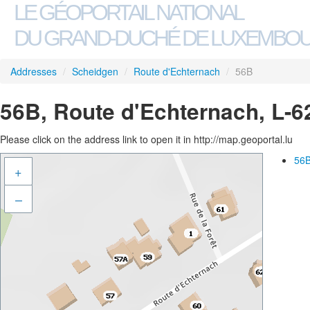
LE GÉOPORTAIL NATIONAL
DU GRAND-DUCHÉ DE LUXEMBO
Addresses
/
Scheidgen
/
Route d'Echternach
/
56B
56B, Route d'Echternach, L-
Please click on the address link to open it in http://map.geoportal.lu
56B
+
–