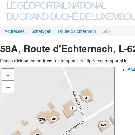
LE GÉOPORTAIL NATIONAL
DU GRAND-DUCHÉ DE LUXEMBO
Addresses
/
Scheidgen
/
Route d'Echternach
/
58A
58A, Route d'Echternach, L-
Please click on the address link to open it in http://map.geoportal.lu
58A
+
–