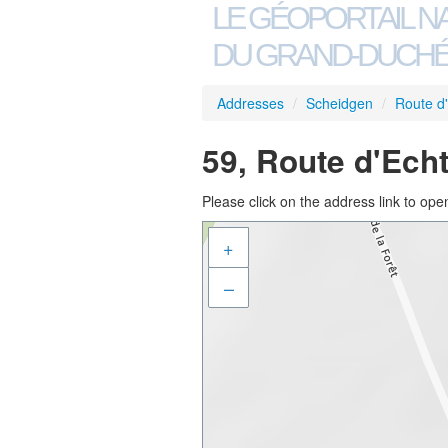
LE GÉOPORTAIL N
DU GRAND-DUCHÉ
Addresses
/
Scheidgen
/
Route d
59, Route d'Ech
Please click on the address link to open
+
–