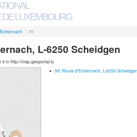
ATIONAL
 DE LUXEMBOURG
'Echternach
/
59
ternach, L-6250 Scheidgen
 it in http://map.geoportal.lu
59, Route d'Echternach, L-6250 Scheidge