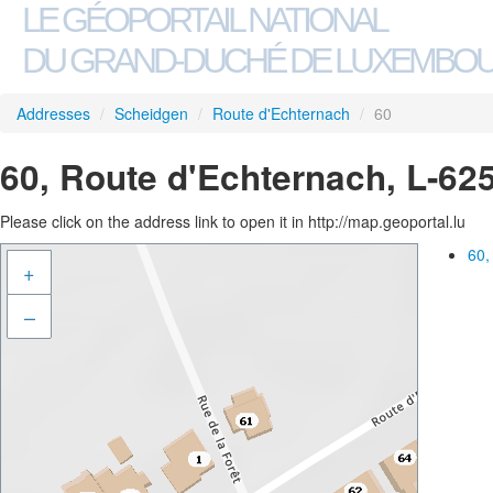
LE GÉOPORTAIL NATIONAL
DU GRAND-DUCHÉ DE LUXEMBO
Addresses
/
Scheidgen
/
Route d'Echternach
/
60
60, Route d'Echternach, L-62
Please click on the address link to open it in http://map.geoportal.lu
60,
+
–