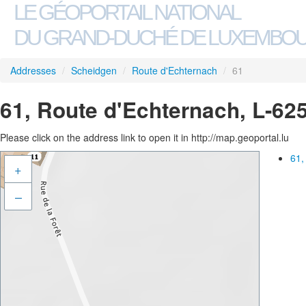
LE GÉOPORTAIL NATIONAL
DU GRAND-DUCHÉ DE LUXEMBO
Addresses
/
Scheidgen
/
Route d'Echternach
/
61
61, Route d'Echternach, L-62
Please click on the address link to open it in http://map.geoportal.lu
61,
+
–