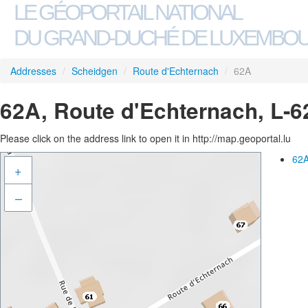
LE GÉOPORTAIL NATIONAL
DU GRAND-DUCHÉ DE LUXEMBO
Addresses
/
Scheidgen
/
Route d'Echternach
/
62A
62A, Route d'Echternach, L-
Please click on the address link to open it in http://map.geoportal.lu
62A
+
–