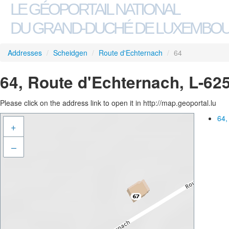
LE GÉOPORTAIL NATIONAL
DU GRAND-DUCHÉ DE LUXEMBO
Addresses
/
Scheidgen
/
Route d'Echternach
/
64
64, Route d'Echternach, L-62
Please click on the address link to open it in http://map.geoportal.lu
64,
+
–