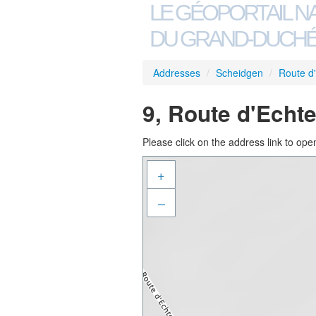
LE GÉOPORTAIL N
DU GRAND-DUCHÉ
Addresses
/
Scheidgen
/
Route d
9, Route d'Echt
Please click on the address link to open
+
–