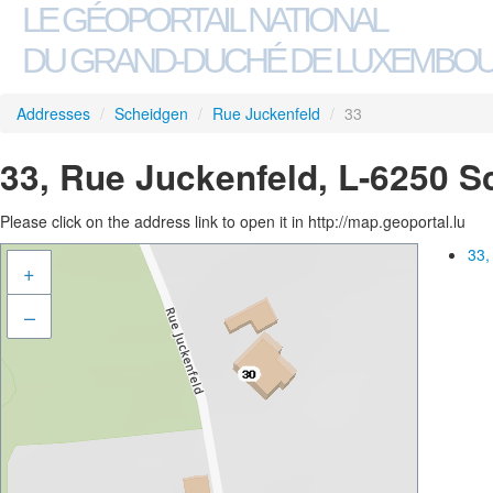
LE GÉOPORTAIL NATIONAL
DU GRAND-DUCHÉ DE LUXEMBO
Addresses
/
Scheidgen
/
Rue Juckenfeld
/
33
33, Rue Juckenfeld, L-6250 
Please click on the address link to open it in http://map.geoportal.lu
33,
+
–