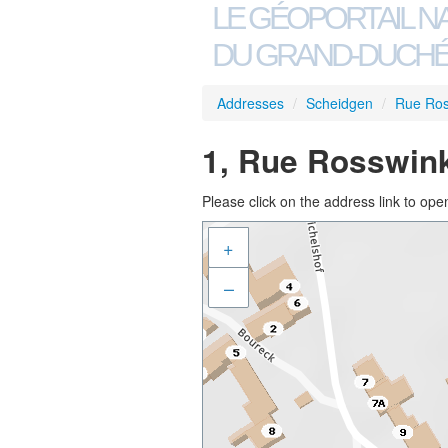
LE GÉOPORTAIL N
DU GRAND-DUCHÉ
Addresses
/
Scheidgen
/
Rue Ros
1, Rue Rosswink
Please click on the address link to open
+
–