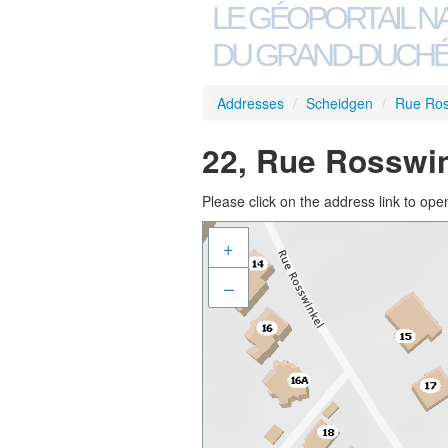
LE GÉOPORTAIL N
DU GRAND-DUCHÉ
Addresses
/
Scheidgen
/
Rue Ros
22, Rue Rosswin
Please click on the address link to open
+
–