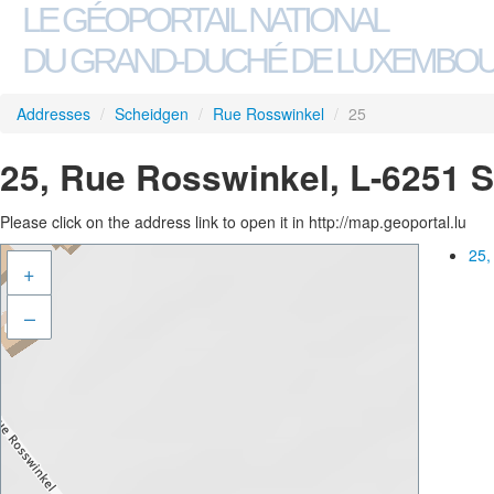
LE GÉOPORTAIL NATIONAL
DU GRAND-DUCHÉ DE LUXEMBO
Addresses
/
Scheidgen
/
Rue Rosswinkel
/
25
25, Rue Rosswinkel, L-6251 
Please click on the address link to open it in http://map.geoportal.lu
25,
+
–