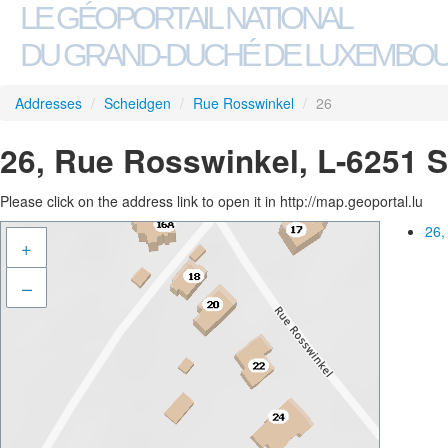
LE GÉOPORTAIL NATIONAL
DU GRAND-DUCHÉ DE LUXEMBO
Addresses
/
Scheidgen
/
Rue Rosswinkel
/
26
26, Rue Rosswinkel, L-6251 
Please click on the address link to open it in http://map.geoportal.lu
26,
+
–