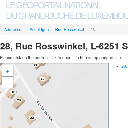
LE GÉOPORTAIL NATIONAL
DU GRAND-DUCHÉ DE LUXEMBO
Addresses
/
Scheidgen
/
Rue Rosswinkel
/
28
28, Rue Rosswinkel, L-6251 
Please click on the address link to open it in http://map.geoportal.lu
28,
+
–