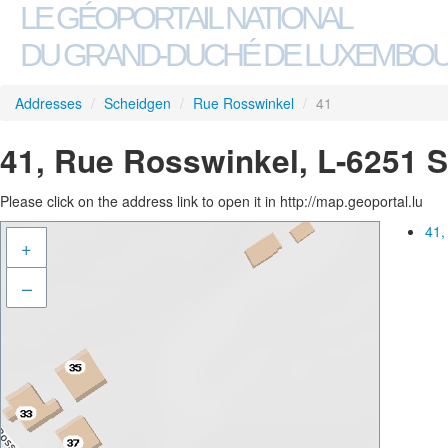
LE GÉOPORTAIL NATIONAL
DU GRAND-DUCHÉ DE LUXEMBO
Addresses
/
Scheidgen
/
Rue Rosswinkel
/
41
41, Rue Rosswinkel, L-6251 
Please click on the address link to open it in http://map.geoportal.lu
41,
+
–