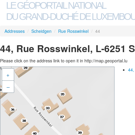
LE GÉOPORTAIL NATIONAL
DU GRAND-DUCHÉ DE LUXEMBO
Addresses
/
Scheidgen
/
Rue Rosswinkel
/
44
44, Rue Rosswinkel, L-6251 
Please click on the address link to open it in http://map.geoportal.lu
44,
+
–