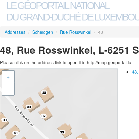
LE GÉOPORTAIL NATIONAL
DU GRAND-DUCHÉ DE LUXEMBO
Addresses
/
Scheidgen
/
Rue Rosswinkel
/
48
48, Rue Rosswinkel, L-6251 
Please click on the address link to open it in http://map.geoportal.lu
48,
+
–