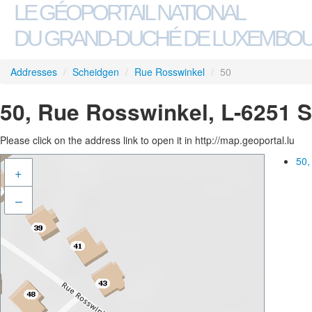
LE GÉOPORTAIL NATIONAL
DU GRAND-DUCHÉ DE LUXEMBO
Addresses
/
Scheidgen
/
Rue Rosswinkel
/
50
50, Rue Rosswinkel, L-6251 
Please click on the address link to open it in http://map.geoportal.lu
50,
+
–