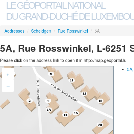
LE GÉOPORTAIL NATIONAL
DU GRAND-DUCHÉ DE LUXEMBO
Addresses
/
Scheidgen
/
Rue Rosswinkel
/
5A
5A, Rue Rosswinkel, L-6251 
Please click on the address link to open it in http://map.geoportal.lu
5A,
+
–