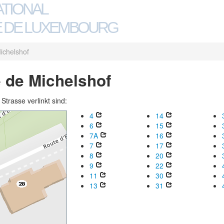
ATIONAL
 DE LUXEMBOURG
ichelshof
 de Michelshof
trasse verlinkt sind:
4
14
6
15
7A
16
7
17
8
20
9
22
11
30
13
31