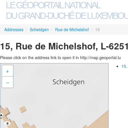
LE GÉOPORTAIL NATIONAL
DU GRAND-DUCHÉ DE LUXEMBO
Addresses
/
Scheidgen
/
Rue de Michelshof
/
15
15, Rue de Michelshof, L-625
Please click on the address link to open it in http://map.geoportal.lu
15,
+
–