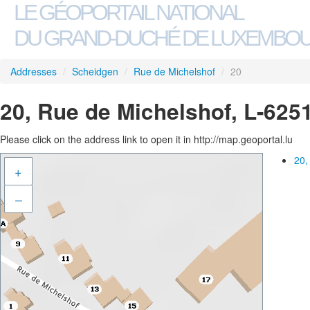
LE GÉOPORTAIL NATIONAL
DU GRAND-DUCHÉ DE LUXEMBO
Addresses
/
Scheidgen
/
Rue de Michelshof
/
20
20, Rue de Michelshof, L-625
Please click on the address link to open it in http://map.geoportal.lu
20,
+
–