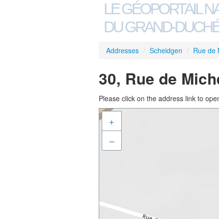
LE GÉOPORTAIL N
DU GRAND-DUCHÉ
Addresses
/
Scheidgen
/
Rue de 
30, Rue de Mich
Please click on the address link to open
+
–