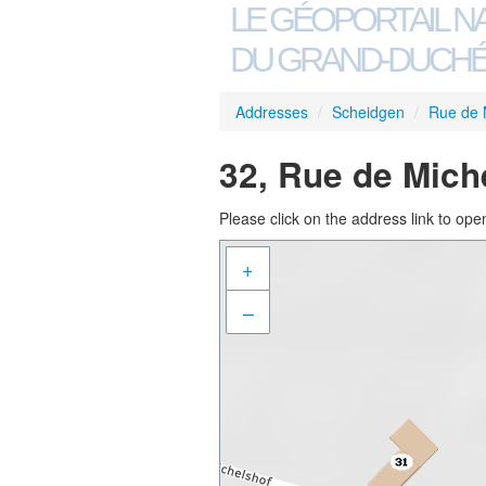
LE GÉOPORTAIL N
DU GRAND-DUCHÉ
Addresses
/
Scheidgen
/
Rue de 
32, Rue de Mich
Please click on the address link to open
+
–