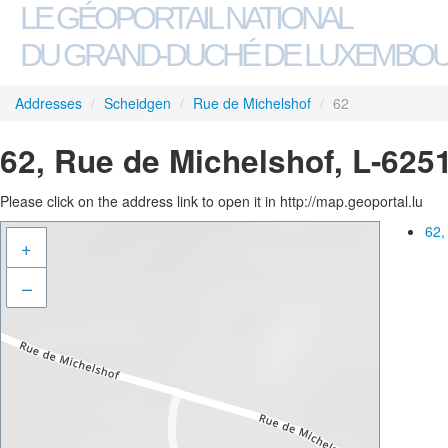
LE GÉOPORTAIL NATIONAL
DU GRAND-DUCHÉ DE LUXEMBO
Addresses
/
Scheidgen
/
Rue de Michelshof
/
62
62, Rue de Michelshof, L-625
Please click on the address link to open it in http://map.geoportal.lu
62,
+
–