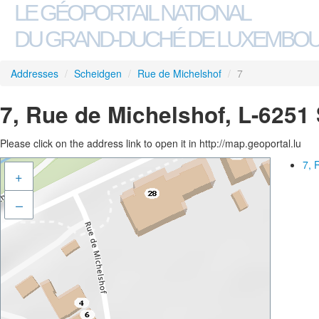
LE GÉOPORTAIL NATIONAL
DU GRAND-DUCHÉ DE LUXEMBO
Addresses
/
Scheidgen
/
Rue de Michelshof
/
7
7, Rue de Michelshof, L-6251
Please click on the address link to open it in http://map.geoportal.lu
7, 
+
–