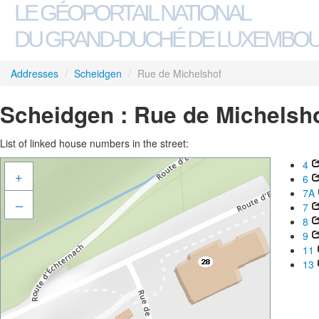
LE GÉOPORTAIL NATIONAL
DU GRAND-DUCHÉ DE LUXEMBO
Addresses
/
Scheidgen
/
Rue de Michelshof
Scheidgen : Rue de Michelsh
List of linked house numbers in the street:
4
+
6
7A
–
7
8
9
11
13