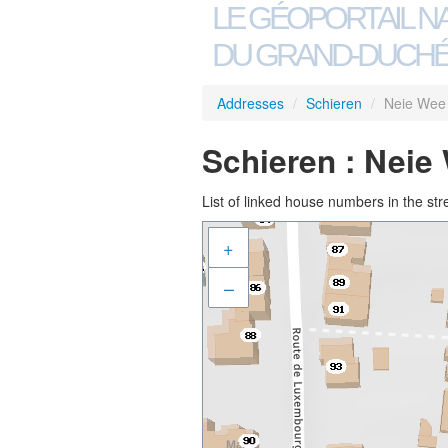
LE GÉOPORTAIL N
DU GRAND-DUCHÉ
Addresses
/
Schieren
/
Neie Wee
Schieren : Neie
List of linked house numbers in the str
+
–