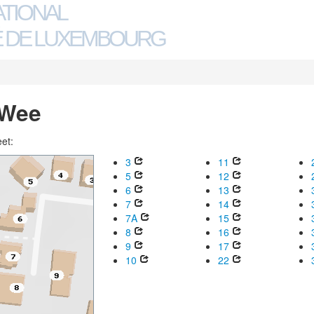
ATIONAL
 DE LUXEMBOURG
 Wee
eet:
3
11
5
12
6
13
7
14
7A
15
8
16
9
17
10
22