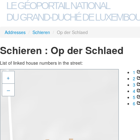
LE GÉOPORTAIL NATIONAL
DU GRAND-DUCHÉ DE LUXEMBO
Addresses
/
Schieren
/
Op der Schlaed
Schieren : Op der Schlaed
List of linked house numbers in the street:
1
+
2
3
–
4
5
6