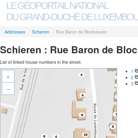
LE GÉOPORTAIL NATIONAL
DU GRAND-DUCHÉ DE LUXEMBO
Addresses
/
Schieren
/
Rue Baron de Blochausen
Schieren : Rue Baron de Blo
List of linked house numbers in the street:
1
+
2
3
–