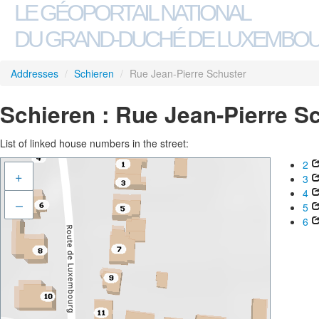
LE GÉOPORTAIL NATIONAL
DU GRAND-DUCHÉ DE LUXEMBO
Addresses
/
Schieren
/
Rue Jean-Pierre Schuster
Schieren : Rue Jean-Pierre S
List of linked house numbers in the street:
2
+
3
4
–
5
6