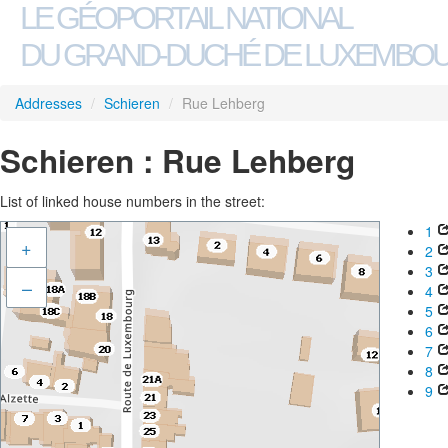
LE GÉOPORTAIL NATIONAL
DU GRAND-DUCHÉ DE LUXEMBO
Addresses
/
Schieren
/
Rue Lehberg
Schieren : Rue Lehberg
List of linked house numbers in the street:
1
+
2
3
–
4
5
6
7
8
9