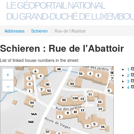
LE GÉOPORTAIL NATIONAL
DU GRAND-DUCHÉ DE LUXEMBO
Addresses
/
Schieren
/
Rue de l'Abattoir
Schieren : Rue de l'Abattoir
List of linked house numbers in the street:
1
+
2
3
–
4