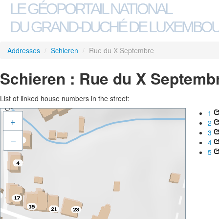
LE GÉOPORTAIL NATIONAL
DU GRAND-DUCHÉ DE LUXEMBO
Addresses
/
Schieren
/
Rue du X Septembre
Schieren : Rue du X Septemb
List of linked house numbers in the street:
1
+
2
3
–
4
5