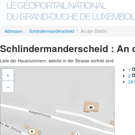
LE GÉOPORTAIL NATIONAL
DU GRAND-DUCHÉ DE LUXEMBO
Adressen
/
Schlindermanderscheid
/
An der Driicht
Schlindermanderscheid : An d
Liste der Hausnummern, welche in der Strasse verlinkt sind:
1
+
2
3A
–