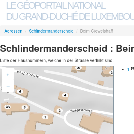
LE GÉOPORTAIL NATIONAL
DU GRAND-DUCHÉ DE LUXEMBO
Adressen
/
Schlindermanderscheid
/
Beim Giewelshaff
Schlindermanderscheid : Bei
Liste der Hausnummern, welche in der Strasse verlinkt sind:
1
+
–