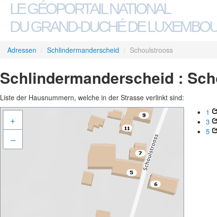
LE GÉOPORTAIL NATIONAL
DU GRAND-DUCHÉ DE LUXEMBO
Adressen
/
Schlindermanderscheid
/
Schoulstrooss
Schlindermanderscheid : Sch
Liste der Hausnummern, welche in der Strasse verlinkt sind:
1
+
3
5
–