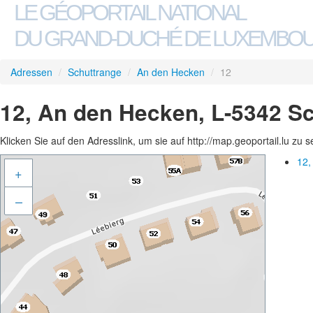
LE GÉOPORTAIL NATIONAL
DU GRAND-DUCHÉ DE LUXEMBO
Adressen
/
Schuttrange
/
An den Hecken
/
12
12, An den Hecken, L-5342 S
Klicken Sie auf den Adresslink, um sie auf http://map.geoportail.lu zu 
12,
+
–