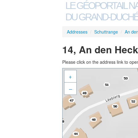
LE GÉOPORTAIL N
DU GRAND-DUCHÉ
Addresses
/
Schuttrange
/
An de
14, An den Heck
Please click on the address link to open
+
–