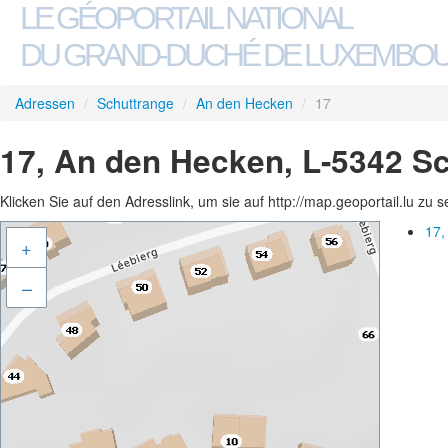
LE GÉOPORTAIL NATIONAL
DU GRAND-DUCHÉ DE LUXEMBO
Adressen
/
Schuttrange
/
An den Hecken
/
17
17, An den Hecken, L-5342 S
Klicken Sie auf den Adresslink, um sie auf http://map.geoportail.lu zu 
17,
+
–