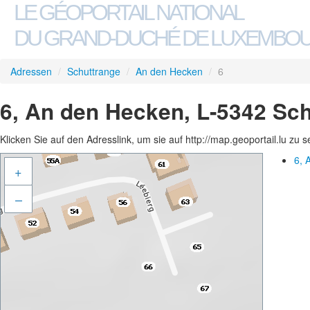
LE GÉOPORTAIL NATIONAL
DU GRAND-DUCHÉ DE LUXEMBO
Adressen
/
Schuttrange
/
An den Hecken
/
6
6, An den Hecken, L-5342 Sc
Klicken Sie auf den Adresslink, um sie auf http://map.geoportail.lu zu 
6, 
+
–