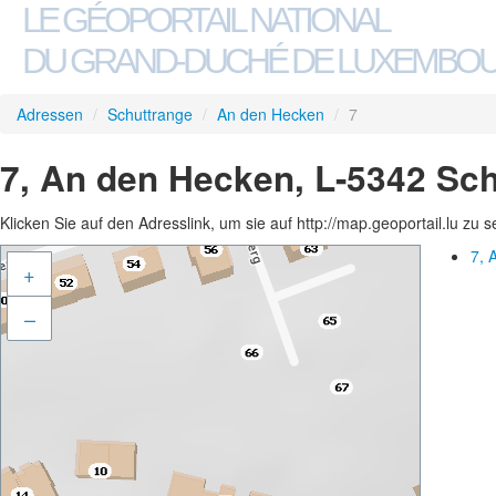
LE GÉOPORTAIL NATIONAL
DU GRAND-DUCHÉ DE LUXEMBO
Adressen
/
Schuttrange
/
An den Hecken
/
7
7, An den Hecken, L-5342 Sc
Klicken Sie auf den Adresslink, um sie auf http://map.geoportail.lu zu 
7, 
+
–