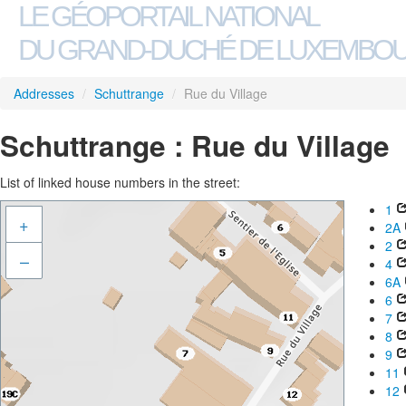
LE GÉOPORTAIL NATIONAL
DU GRAND-DUCHÉ DE LUXEMBO
Addresses
/
Schuttrange
/
Rue du Village
Schuttrange : Rue du Village
List of linked house numbers in the street:
1
+
2A
2
–
4
6A
6
7
8
9
11
12